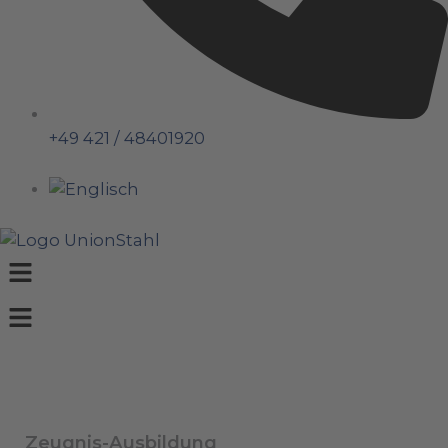
+49 421 / 48401920
Menü
Zeugnis-Ausbildung