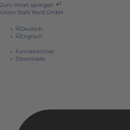
Zum
Zum Inhalt springen
Inhalt
Menü
Menü
Menü
Union Stahl Nord GmbH
springen
Formelrechner
Downloads