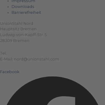
Impressum
Downloads
Barrierefreiheit
UnionStahl Nord
Hauptsitz Bremen
Ludwig-von-Kapff-Str. 5
28309 Bremen
Tel.:
+49 (0)421 / 48 40 192 – 0
E-Mail: nord@unionstahl.com
Facebook