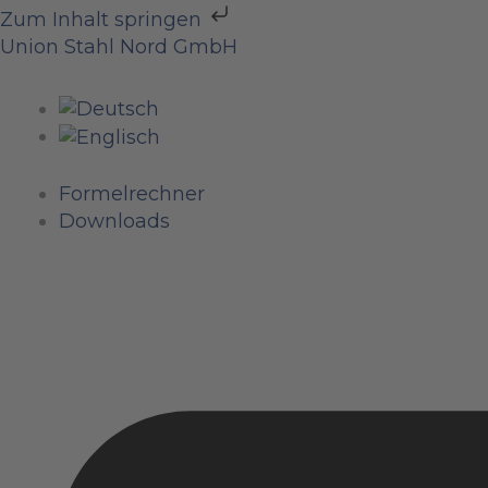
Zum
Zum Inhalt springen
Inhalt
Menü
Menü
Menü
Union Stahl Nord GmbH
springen
Formelrechner
Downloads