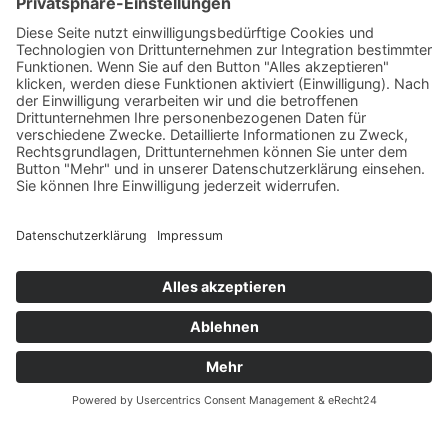
Angebot jetzt kalkulieren
© UnionStahl Nord GmbH