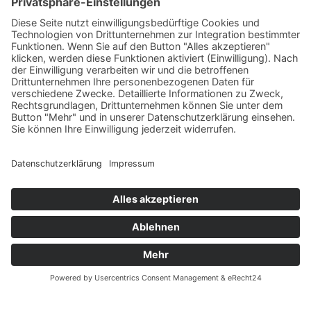
Angebot jetzt kalkulieren
© UnionStahl Nord GmbH