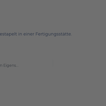
S355J2+N: Unlegierter Baustahl mit optimierten Eigenschaften