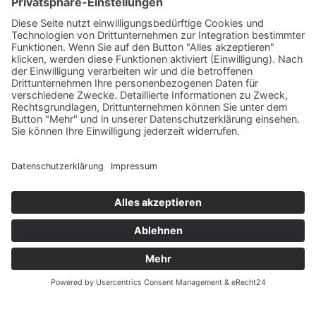
Angebot jetzt kalkulieren
© UnionStahl Nord GmbH