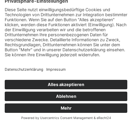
Angebot jetzt kalkulieren
© UnionStahl Nord GmbH