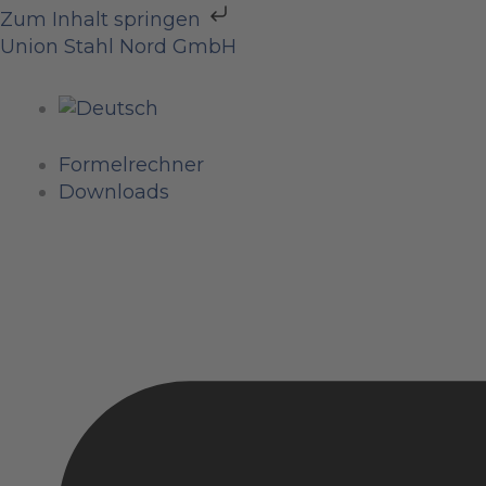
Zum
Zum Inhalt springen
Inhalt
Menü
Menü
Menü
Union Stahl Nord GmbH
springen
Formelrechner
Downloads